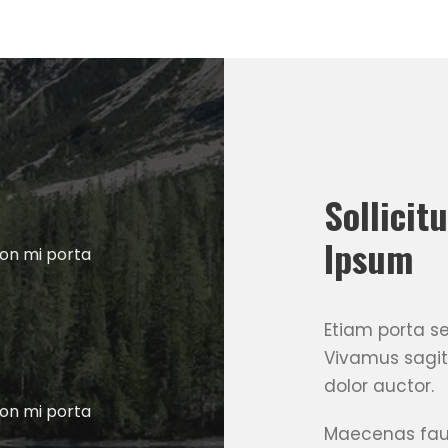
Sollicit
Ipsum
non mi porta
Etiam porta 
Vivamus sagit
dolor auctor.
non mi porta
Maecenas fauc