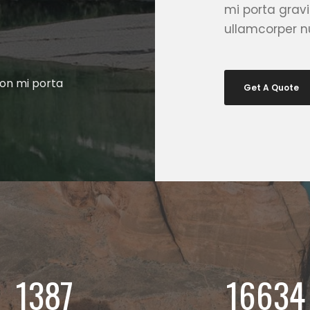
mi porta grav
ullamcorper nu
non mi porta
Get A Quote
1400
16800