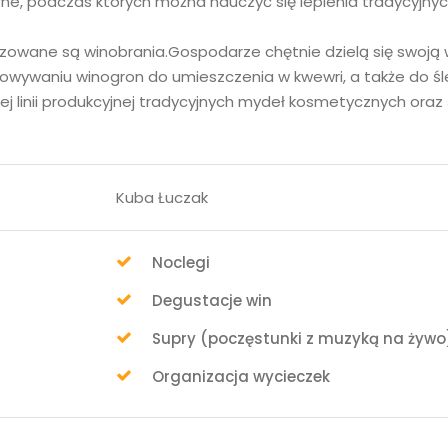
ne, podczas których można nauczyć się lepienia tradycyjnych 
anizowane są winobrania.Gospodarze chętnie dzielą się swoją
owywaniu winogron do umieszczenia w kwewri, a także do śl
ej linii produkcyjnej tradycyjnych mydeł kosmetycznych ora
Kuba Łuczak
Noclegi
Degustacje win
Supry (poczęstunki z muzyką na żywo
Organizacja wycieczek