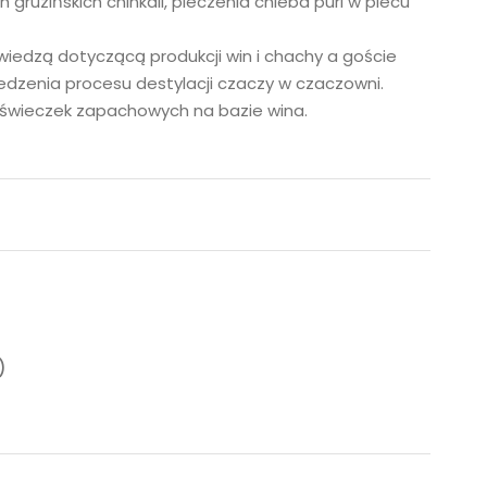
gruzińskich chinkali, pieczenia chleba puri w piecu
 wiedzą dotyczącą produkcji win i chachy a goście
edzenia procesu destylacji czaczy w czaczowni.
z świeczek zapachowych na bazie wina.
)