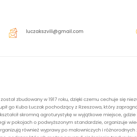
luczakszvili@gmail.com
został zbudowany w 1917 roku, dzięki czemu cechuje się n
upił go Kuba Łuczak pochodzący z Rzeszowa, który zapragnął
Przekształcił skromną agroturystykę w wyjątkowe miejsce, gdz
clegi w pokojach o podwyższonym standardzie, organizuje w
organizują również wyprawy po malowniczych i różnorodnych 