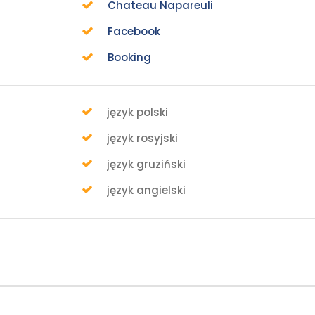
Chateau Napareuli
Facebook
Booking
język polski
język rosyjski
język gruziński
język angielski