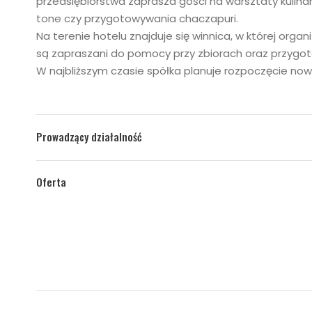
przedsiębiorstwa zaprasza gości na warsztaty kulinar
tone czy przygotowywania chaczapuri.
Na terenie hotelu znajduje się winnica, w której org
są zapraszani do pomocy przy zbiorach oraz przygot
W najbliższym czasie spółka planuje rozpoczęcie now
Prowadzący działalność
Oferta