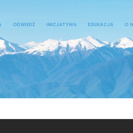
A
ODWIEDŹ
INICJATYWA
EDUKACJA
O 