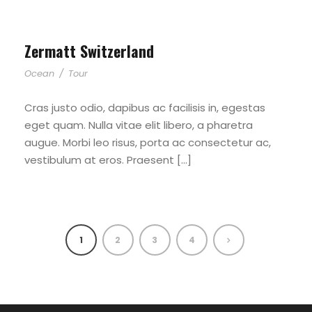
Zermatt Switzerland
Ocean
/
Tour
Cras justo odio, dapibus ac facilisis in, egestas
eget quam. Nulla vitae elit libero, a pharetra
augue. Morbi leo risus, porta ac consectetur ac,
vestibulum at eros. Praesent […]
1
2
3
4