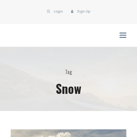
Login
Sign Up
Tag
Snow