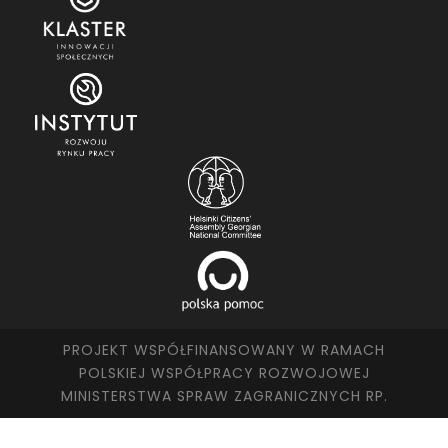
PROJEKT WSPÓŁFINANSOWANY W RAMACH
POLSKIEJ WSPÓŁPRACY ROZWOJOWEJ
MINISTERSTWA SPRAW ZAGRANICZNYCH RP.